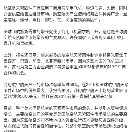
航空航天紧固件广泛应用于商用与军用飞机、弹道飞弹、火箭，同时
亦会供应给售后维修市场。航空航天产业使用的紧固件种类广泛，涵
盖螺栓、螺母、螺钉、铆钉、销、高强度锁紧紧固件。
全球飞航旅游需求的增长促使了商用飞机需求的上升，这也是全球航
空航天紧固件市场增长的主要原因。许多国家正斥资购买军用飞机、
直升机和运输机。
此外，报告还显示，越来越多的航空航天紧固件制造商将目光聚焦于
墨西哥、巴西、印度、北非等新兴市场，因为这些地区的飞机需求
高。这也为第三方企业创造了与这些地区的OEM制造商和MRO厂商
合作的机会。
商用航空航天产业的市场占有率超过59%，在2015年全球航空航天紧
固件市场中的份额最大。该报告预测，商用航空航天市场的营业额可
望达到约50亿美元，而且在2020年前将一直保持其领先地位。
目前，整个美洲仍是航空航天紧固件市场的龙头，并以引入资金促进
增长。主要航空公司的整合是美国航空航天紧固件市场增长的主要原
因，因为这些航空公司不断地投入资金进行技术更新与紧固件升级，
从而保证飞航的安全性和操作性，对整个航空航天市场起到积极的推
动作用。