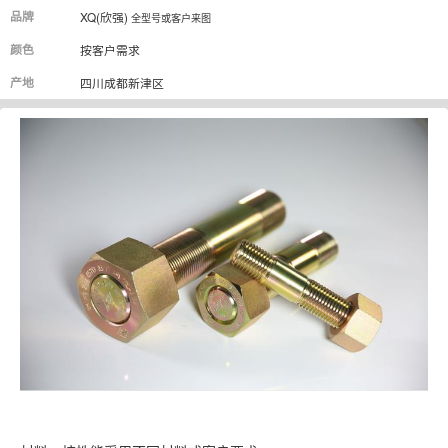
品牌
XQ(欣强)
全型号或客户来图
颜色
按客户需求
产地
四川成都新津区