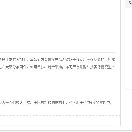
的尺寸或来图加工。本公司方头螺栓产品为铁路干线专用高强度螺栓，如需
能生产大部分紧固件，你可单独、混合采购，亦可库存采购！按实际情况生产
受力表面也较大，常用于比较粗糙的结构上，也可用于带T形槽的零件中，